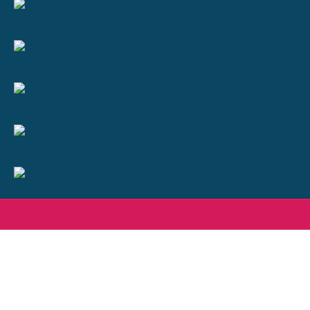
© bewonersraad deltaWonen 2017