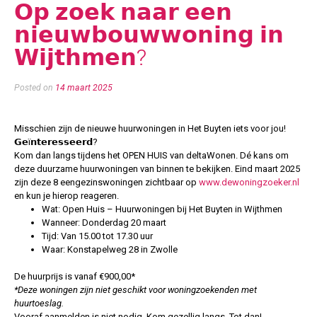
𝗢𝗽 𝘇𝗼𝗲𝗸 𝗻𝗮𝗮𝗿 𝗲𝗲𝗻
𝗻𝗶𝗲𝘂𝘄𝗯𝗼𝘂𝘄𝘄𝗼𝗻𝗶𝗻𝗴 𝗶𝗻
𝗪𝗶𝗷𝘁𝗵𝗺𝗲𝗻?
Posted on
14 maart 2025
Misschien zijn de nieuwe huurwoningen in Het Buyten iets voor jou!
𝗚𝗲ï𝗻𝘁𝗲𝗿𝗲𝘀𝘀𝗲𝗲𝗿𝗱?
Kom dan langs tijdens het OPEN HUIS van deltaWonen. Dé kans om
deze duurzame huurwoningen van binnen te bekijken. Eind maart 2025
zijn deze 8 eengezinswoningen zichtbaar op
www.dewoningzoeker.nl
en kun je hierop reageren.
Wat: Open Huis – Huurwoningen bij Het Buyten in Wijthmen
Wanneer: Donderdag 20 maart
Tijd: Van 15.00 tot 17.30 uur
Waar: Konstapelweg 28 in Zwolle
De huurprijs is vanaf €900,00*
*Deze woningen zijn niet geschikt voor woningzoekenden met
huurtoeslag.
Vooraf aanmelden is niet nodig. Kom gezellig langs. Tot dan!