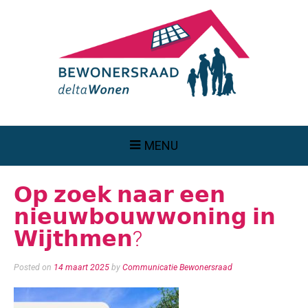
MENU
𝗢𝗽 𝘇𝗼𝗲𝗸 𝗻𝗮𝗮𝗿 𝗲𝗲𝗻
𝗻𝗶𝗲𝘂𝘄𝗯𝗼𝘂𝘄𝘄𝗼𝗻𝗶𝗻𝗴 𝗶𝗻
𝗪𝗶𝗷𝘁𝗵𝗺𝗲𝗻?
Posted on
14 maart 2025
by
Communicatie Bewonersraad